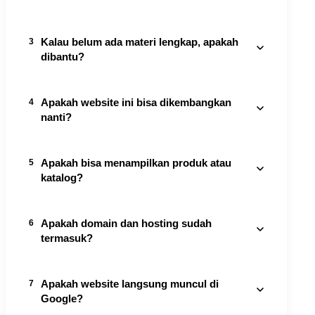
Bisa. Tombol kontak bisa ditempatkan di beberapa
Kalau belum ada materi lengkap, apakah
3
bagian agar lebih mudah dihubungi.
dibantu?
Bisa. Kami bantu merapikan informasi dasar agar
Apakah website ini bisa dikembangkan
4
website tetap nyaman dipakai.
nanti?
Ya. Struktur dibuat supaya mudah dikembangkan
Apakah bisa menampilkan produk atau
5
ketika bisnis Anda bertumbuh.
katalog?
Bisa. Produk, layanan, paket harga, foto, dan
Apakah domain dan hosting sudah
6
deskripsi dapat ditampilkan sesuai kebutuhan.
termasuk?
Domain, hosting, SSL, dan email bisnis mengikuti
Apakah website langsung muncul di
7
paket yang dipilih dan akan dijelaskan sebelum
Google?
pengerjaan.