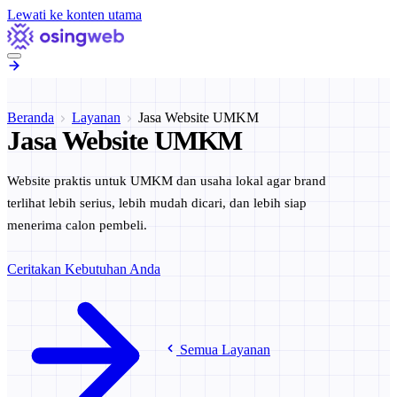
Lewati ke konten utama
Beranda
Layanan
Jasa Website UMKM
Jasa Website UMKM
Layanan
Website praktis untuk UMKM dan usaha lokal agar brand
Solusi Kami
terlihat lebih serius, lebih mudah dicari, dan lebih siap
Semua solusi digital & kreatif Osingweb
menerima calon pembeli.
OsingPress
Template website siap pakai
Ceritakan Kebutuhan Anda
Pricing
Paket harga & investasi layanan
Semua Layanan